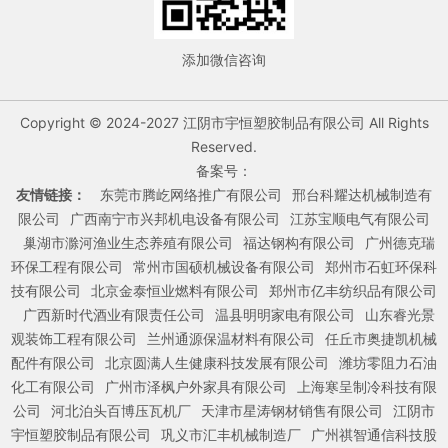
添加微信咨询
Copyright © 2024-2027 江阴市宇恒塑胶制品有限公司 All Rights
Reserved.
备案号：
友情链接：
东莞市腾屹网络推广有限公司
邢台科耀达机械制造有
限公司
广西南宁市兴邦机电设备有限公司
江苏宝顺电气有限公司
巢湖市滁河渔业生态养殖有限公司
福达钢构有限公司
广州德克瑞
环保工程有限公司
常州市国硕机械设备有限公司
郑州市石虹环保科
技有限公司
北京金泰恒业燃料有限公司
郑州市亿丰纺织品有限公司
广西新时代酒业有限责任公司
温县明明家电有限公司
山东睿光景
观装饰工程有限公司
兰州通源保温材料有限公司
任丘市奥捷凯机械
配件有限公司
北京圆满人生健康科技发展有限公司
潍坊零阻力石油
化工有限公司
广州市泽枫户外家具有限公司
上海寒呈制冷科技有限
公司
河北泊头百博压瓦机厂
天津市星涛钢材销售有限公司
江阴市
宇恒塑胶制品有限公司
巩义市汇丰机械制造厂
广州祺智通信科技股