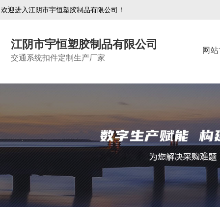
欢迎进入江阴市宇恒塑胶制品有限公司！
江阴市宇恒塑胶制品有限公司
网站
交通系统扣件定制生产厂家