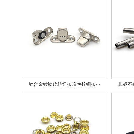
锌合金镀镍旋转纽扣箱包拧锁扣···
非标不锈