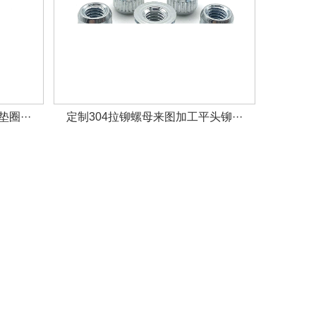
圈···
定制304拉铆螺母来图加工平头铆···