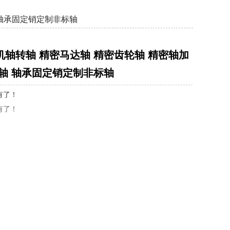
 轴承固定销定制非标轴
机轴转轴 精密马达轴 精密齿轮轴 精密轴加
机轴 轴承固定销定制非标轴
有了！
有了！