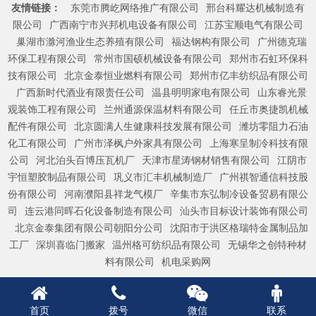
友情链接：
东莞市腾屹网络推广有限公司
邢台科耀达机械制造有
限公司
广西南宁市兴邦机电设备有限公司
江苏宝顺电气有限公司
巢湖市滁河渔业生态养殖有限公司
福达钢构有限公司
广州德克瑞
环保工程有限公司
常州市国硕机械设备有限公司
郑州市石虹环保科
技有限公司
北京金泰恒业燃料有限公司
郑州市亿丰纺织品有限公司
广西新时代酒业有限责任公司
温县明明家电有限公司
山东睿光景
观装饰工程有限公司
兰州通源保温材料有限公司
任丘市奥捷凯机械
配件有限公司
北京圆满人生健康科技发展有限公司
潍坊零阻力石油
化工有限公司
广州市泽枫户外家具有限公司
上海寒呈制冷科技有限
公司
河北泊头百博压瓦机厂
天津市星涛钢材销售有限公司
江阴市
宇恒塑胶制品有限公司
巩义市汇丰机械制造厂
广州祺智通信科技股
份有限公司
河南濮阳县祥龙气模厂
辛集市东弘制冷设备贸易有限公
司
连云港同晖石化设备制造有限公司
汕头市目标设计装饰有限公司
北京金泰集团有限公司朝阳分公司
沈阳市于洪区格瑞特金属制品加
工厂
深圳喜临门搬家
温州格可纺织品有限公司
无锡华之创特种材
料有限公司
机电采购网
首页
拨号
微信
联系